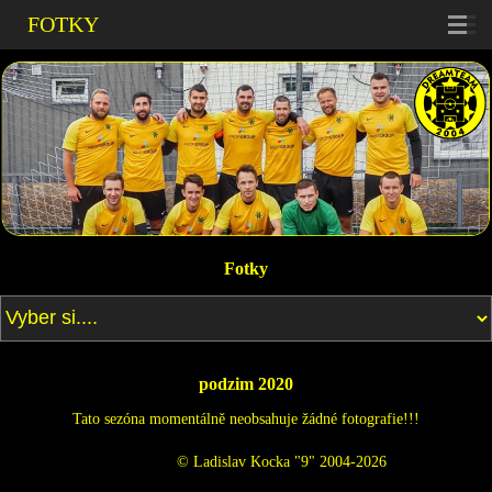
FOTKY
Fotky
podzim 2020
Tato sezóna momentálně neobsahuje žádné fotografie!!!
© Ladislav Kocka "9" 2004-2026