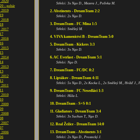
m 2020
Střelci: 3x Ngo D., Mezera J., Polívka M.
020 - pohár
m 2019
2. Abstinents - DreamTeam 2:2
019
Střelci: 2x Ngo D.
m 2018
3. DreamTeam - FC Mina 1:5
018
Střelci: Směšný M.
m 2017
017
4. VIVA kamenictví B - DreamTeam 5:0
m 2016
016
5. DreamTeam - Kickers 3:3
m 2015
Střelci: 3x Ngo D.
015
6. AC Everlast - DreamTeam 5:1
m 2014
014
Střelci: Ngo D.
m 2013
7. DreamTeam - FC/DC 0:2
013
m 2012
8. Liptákov - DreamTeam 4:11
012
Střelci: 5x Ngo D., 2x Kocka L., 2x Směšný M., Hvižď J., 
m 2011
011
9. DreamTeam - FC Nesedláci 1:3
m 2010
Střelci: Hůla L.
010
10. DreamTeam - S+S 0:1
m 2009
009
11. Gladiators - DreamTeam 3:4
m 2008
Střelci: 3x Suchan T., Ngo D.
008
m 2007
12. Real Žežice - DreamTeam 14:0
007
13. DreamTeam - Abstinents 3:1
m 2006
006
Střelci: 2x Ngo D., Prostecký J.