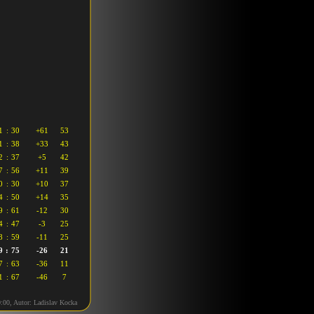
1
:
30
+61
53
1
:
38
+33
43
2
:
37
+5
42
7
:
56
+11
39
0
:
30
+10
37
4
:
50
+14
35
9
:
61
-12
30
4
:
47
-3
25
8
:
59
-11
25
9
:
75
-26
21
7
:
63
-36
11
1
:
67
-46
7
:00, Autor: Ladislav Kocka