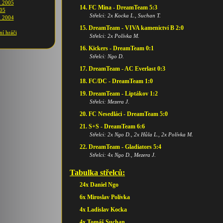
m 2005
14. FC Mina - DreamTeam 5:3
005
Střelci: 2x Kocka L., Suchan T.
m 2004
15. DreamTeam - VIVA kamenictví B 2:0
ní hráči
Střelci: 2x Polívka M.
16. Kickers - DreamTeam 0:1
Střelci: Ngo D.
17. DreamTeam - AC Everlast 0:3
18. FC/DC - DreamTeam 1:0
19. DreamTeam - Liptákov 1:2
Střelci: Mezera J.
20. FC Nesedláci - DreamTeam 5:0
21. S+S - DreamTeam 6:6
Střelci: 2x Ngo D., 2x Hůla L., 2x Polívka M.
22. DreamTeam - Gladiators 5:4
Střelci: 4x Ngo D., Mezera J.
Tabulka střelců:
24x Daniel Ngo
6x Miroslav Polívka
4x Ladislav Kocka
4x Tomáš Suchan