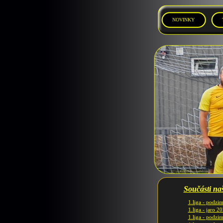
NOVINKY
Součásti naš
1.liga - podzi
1.liga - jaro 2
1.liga - podzi