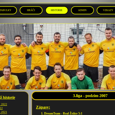
TABULKY
HRÁČI
HISTORIE
ADMIN
VZKAZY
3.liga - podzim 2007
í historie
m 2022
Zápasy:
022
m 2021
1. DreamTeam - Real Žežice 5:1