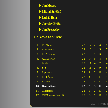
3x Jan Mezera
3x Michal Směšný
3x Lukáš Hůla
1x Jaroslav Hvižď
1x Jan Prostecký
Celková tabulka:
1.
FC Mina
22
17
2
3
9
2.
Abstinents
22
16
1
5
7
3.
FC Nesedláci
22
13
3
6
4
4.
AC Everlast
22
14
0
8
6
5.
FC/DC
22
11
4
7
4
6.
S+S
22
11
2
9
6
7.
Liptákov
22
9
3
10
4
8.
Real Žežice
22
8
1
13
4
9.
Kickers
22
7
4
11
4
10.
DreamTeam
22
7
3
12
4
11.
Gladiators
22
3
2
17
2
12.
VIVA kamenictví B
22
3
1
18
2
Datum: 1.1.2012 0