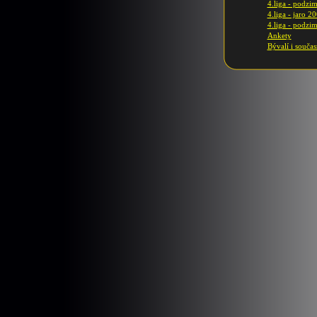
4.liga - podzi
4.liga - jaro 2
4.liga - podzi
Ankety
Bývalí i součas